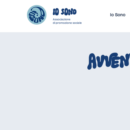
IO SONo
Io Sono
Associazione
di promozione sociale
AVVEN